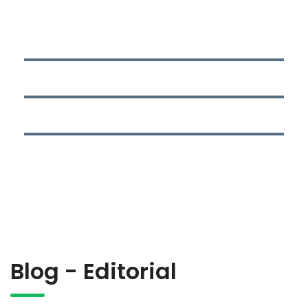
INVESTIGADOR SENIOR MINCIENCIAS
PERFIL Y ESTUDIOS
BLOG - EDITORIALES
Blog - Editorial